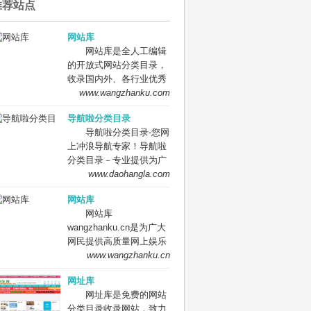
推荐站点
网站库
网站库是全人工编辑
的开放式网站分类目录，
收录国内外、各行业优秀
网站，旨在为用户提供更
www.wangzhanku.com
全面的网站分类目录检
导航啦分类目录
索、优秀网站参考、网站
导航啦分类目录-您网
推广服务、网站黄页、网
上冲浪导航专家！导航啦
上娱乐冲浪导航网站。
分类目录－专业提供为广
大站长收录的开放式网站
www.daohangla.com
分类目录平台，收集国内
网站库
外、各行业优秀正规网站,
网站库
全人工编辑收录，为百
wangzhanku.cn是为广大
度、谷歌、有道、搜狗、
网民提供高质量网上娱乐
必应等搜索引擎提供索引
冲浪导航网站，汇聚众多
www.wangzhanku.cn
参考, 同时也是站长推广
高质量娱乐、工作、学习
网站值得信任选择的平
网址库
等网站让广大网民轻松畅
台。
网址库是免费的网站
游互联网，同时面向广大
分类目录收录网站，致力
互联网站长提供免费的网