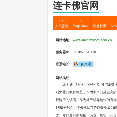
连卡佛官网
1152
0
0
人气指数
PageRank
百度权重
Ale
网站地址：
www.lanecrawford.com.cn
服务器IP：
39.105.154.170
联系站长：
网站描述：
连卡佛（Lane Crawford）
到大受的教育就是，作为中产乃至更高阶
我阶层的认同。作为处于领导地位的香港
1850年创立，连卡佛从百货店晋身成
装、皮鞋及时尚配饰、内衣、珠宝、化妆