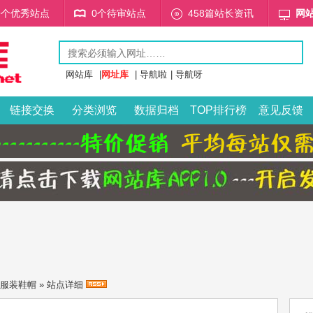
59个优秀站点
0个待审站点
458篇站长资讯
网
网站库
|
网址库
|
导航啦
|
导航呀
链接交换
分类浏览
数据归档
TOP排行榜
意见反馈
服装鞋帽
» 站点详细