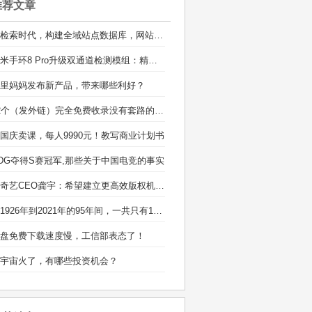
推荐文章
AI检索时代，构建全域站点数据库，网站库上线运营
小米手环8 Pro升级双通道检测模组：精准度媲美手表
里妈妈发布新产品，带来哪些利好？
12个（发外链）完全免费收录没有套路的分类目录网站
国庆卖课，每人9990元！教写商业计划书
DG夺得S赛冠军,那些关于中国电竞的事实
爱奇艺CEO龚宇：希望建立更高效版权机制 国际合作打击盗版
从1926年到2021年的95年间，一共只有11家公司曾经成为美国市值最大的公司
盘免费下载速度慢，工信部表态了！
宇宙火了，有哪些投资机会？