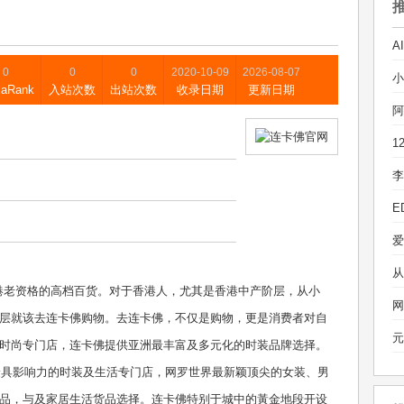
0
0
0
2020-10-09
2026-08-07
xaRank
入站次数
出站次数
收录日期
更新日期
阿
李
E
可谓是香港老资格的高档百货。对于香港人，尤其是香港中产阶层，从小
网
层就该去连卡佛购物。去连卡佛，不仅是购物，更是消费者对自
元
时尚专门店，连卡佛提供亚洲最丰富及多元化的时装品牌选择。
为最具影响力的时装及生活专门店，网罗世界最新颖顶尖的女装、男
品，与及家居生活货品选择。连卡佛特别于城中的黃金地段开设