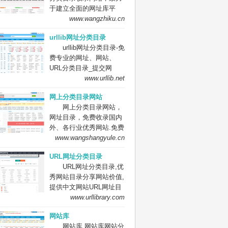
于建立全面的网址库平
址收录、免费网站收录、
台：免费收录网站、网
www.wangzhiku.cn
免费外链平台。
址；收录国内外各行业优
urllib网址分类目录
秀的网站网址,让你轻松畅
urllib网址分类目录-免
游互联网，找到您想要的
费专业的网址、网站、
网站、信息资源；加入网
URL分类目录_提交网
址库让我们共同成长。网
址、网站、URL到我们的
www.urllib.net
址库!网址酷！上网，您需
网站。
要网址库! 网址大全，实
网上分类目录网站
用网址一网打尽！
网上分类目录网站，
网址目录，免费收录国内
外、各行业优秀网站.免费
收录网站、网址，免费提
www.wangshangyule.cn
交你的网站.
URL网址分类目录
URL网址分类目录,优
秀网站目录分享网站价值,
提供中文网站URL网址目
录网站提交,网站收录,网
www.urllibrary.com
址大全,目录检索,网站关
网站库
键字搜索功能,URL网址分
网站库 网站库网站分
类目录欢迎您登录提交网